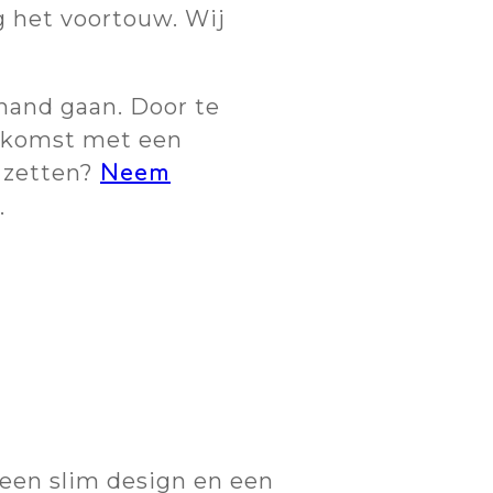
g het voortouw. Wij
hand gaan. Door te
oekomst met een
e zetten?
Neem
.
een slim design en een