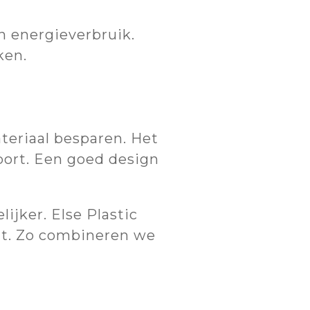
n energieverbruik.
ken.
teriaal besparen. Het
port. Een goed design
jker. Else Plastic
eit. Zo combineren we