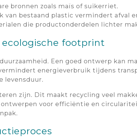
e bronnen zoals maïs of suikerriet.
 van bestaand plastic vermindert afval e
rialen die productonderdelen lichter ma
 ecologische footprint
or duurzaamheid. Een goed ontwerp kan ma
 vermindert energieverbruik tijdens trans
e levensduur.
n zijn. Dit maakt recycling veel makkeli
ntwerpen voor efficiëntie en circularit
anpak.
uctieproces