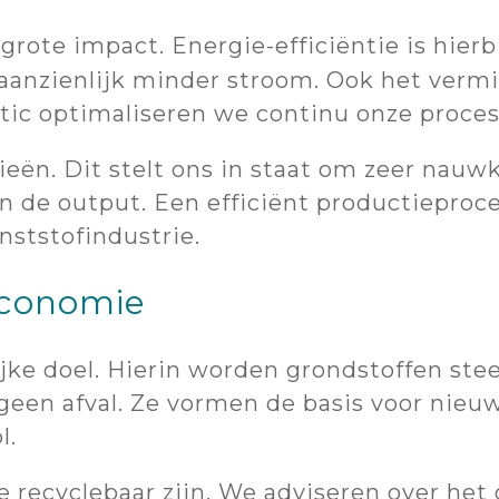
grote impact. Energie-efficiëntie is hierb
aanzienlijk minder stroom. Ook het verm
astic optimaliseren we continu onze proce
eën. Dit stelt ons in staat om zeer nauw
 de output. Een efficiënt productieproc
nststofindustrie.
 economie
ijke doel. Hierin worden grondstoffen st
een afval. Ze vormen de basis voor nieu
l.
 recyclebaar zijn. We adviseren over het